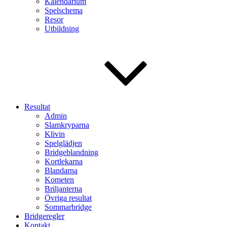
Kalendarium
Spelschema
Resor
Utbildning
Resultat
Admin
Slamkryparna
Klivin
Spelglädjen
Bridgeblandning
Kortlekarna
Blandarna
Kometen
Briljanterna
Övriga resultat
Sommarbridge
Bridgeregler
Kontakt