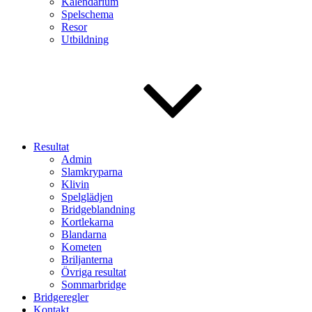
Kalendarium
Spelschema
Resor
Utbildning
Resultat
Admin
Slamkryparna
Klivin
Spelglädjen
Bridgeblandning
Kortlekarna
Blandarna
Kometen
Briljanterna
Övriga resultat
Sommarbridge
Bridgeregler
Kontakt