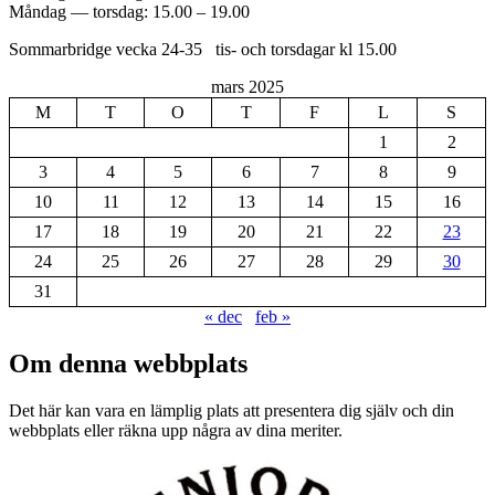
Måndag — torsdag: 15.00 – 19.00
Sommarbridge vecka 24-35 tis- och torsdagar kl 15.00
mars 2025
M
T
O
T
F
L
S
1
2
3
4
5
6
7
8
9
10
11
12
13
14
15
16
17
18
19
20
21
22
23
24
25
26
27
28
29
30
31
« dec
feb »
Om denna webbplats
Det här kan vara en lämplig plats att presentera dig själv och din
webbplats eller räkna upp några av dina meriter.