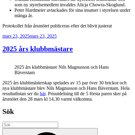
som ny styrelsemedlem invaldes Alicja Chowra-Skoglund.
Peter Hardmeier avtackades för sina insatser i styrelsen under
många år.
Protokollet från årsmötet publiceras efter det blivit justerat
Publicerat
mars 23, 2025
mars 23, 2025
2025 års klubbmästare
2025 års klubbmästare Nils Magnusson och Hans
Bäverstam
2025 års klubbmästerskap spelades av 15 par över 30 brickor och
nya klubbmästare blev Nils Magnusson och Hans Bäverstam. Hela
resultatlistan ser du
här
. Prisutdelning till de 5 första paren sker på
årsmötet den 28 mars kl 14.30 varmt välkomna.
Sök
Sök
efter:
Sök