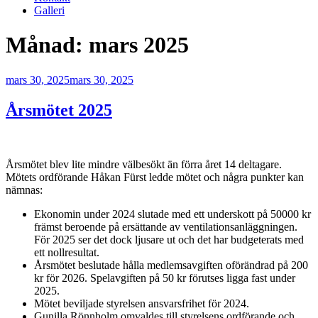
Galleri
Månad:
mars 2025
Publicerat
mars 30, 2025
mars 30, 2025
Årsmötet 2025
Årsmötet blev lite mindre välbesökt än förra året 14 deltagare.
Mötets ordförande Håkan Fürst ledde mötet och några punkter kan
nämnas:
Ekonomin under 2024 slutade med ett underskott på 50000 kr
främst beroende på ersättande av ventilationsanläggningen.
För 2025 ser det dock ljusare ut och det har budgeterats med
ett nollresultat.
Årsmötet beslutade hålla medlemsavgiften oförändrad på 200
kr för 2026. Spelavgiften på 50 kr förutses ligga fast under
2025.
Mötet beviljade styrelsen ansvarsfrihet för 2024.
Gunilla Rönnholm omvaldes till styrelsens ordförande och