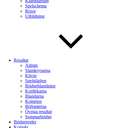
Kalendarium
Spelschema
Resor
Utbildning
Resultat
Admin
Slamkryparna
Klivin
Spelglädjen
Bridgeblandning
Kortlekarna
Blandarna
Kometen
Briljanterna
Övriga resultat
Sommarbridge
Bridgeregler
Kontakt