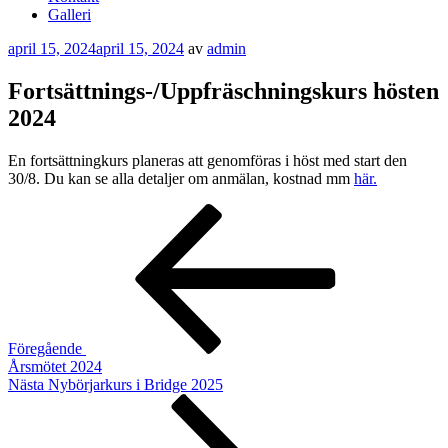
Galleri
Publicerat
april 15, 2024
april 15, 2024
av
admin
Fortsättnings-/Uppfräschningskurs hösten
2024
En fortsättningkurs planeras att genomföras i höst med start den
30/8. Du kan se alla detaljer om anmälan, kostnad mm
här.
Inläggsnavigering
Föregående
inlägg
Föregående
Årsmötet 2024
Nästa
Nästa
Nybörjarkurs i Bridge 2025
inlägg