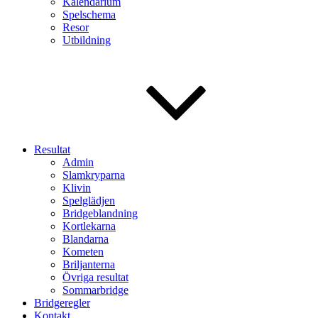
Kalendarium
Spelschema
Resor
Utbildning
Resultat
Admin
Slamkryparna
Klivin
Spelglädjen
Bridgeblandning
Kortlekarna
Blandarna
Kometen
Briljanterna
Övriga resultat
Sommarbridge
Bridgeregler
Kontakt