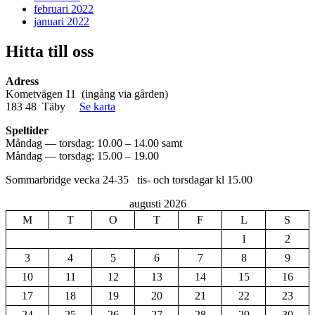
februari 2022
januari 2022
Hitta till oss
Adress
Kometvägen 11 (ingång via gården)
183 48 Täby
Se karta
Speltider
Måndag — torsdag: 10.00 – 14.00 samt
Måndag — torsdag: 15.00 – 19.00
Sommarbridge vecka 24-35 tis- och torsdagar kl 15.00
augusti 2026
M
T
O
T
F
L
S
1
2
3
4
5
6
7
8
9
10
11
12
13
14
15
16
17
18
19
20
21
22
23
24
25
26
27
28
29
30