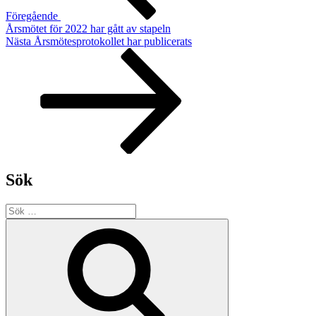
Föregående
Årsmötet för 2022 har gått av stapeln
Nästa
Nästa
Årsmötesprotokollet har publicerats
inlägg
Sök
Sök
efter:
Sök