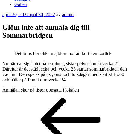
Galleri
Publicerat
april 30, 2022
april 30, 2022
av
admin
Glöm inte att anmäla dig till
Sommarbridgen
Det finns fler olika majblommor än kort i en kortlek
Nu närmar sig slutet på terminen, sista spelveckan är vecka 21.
Därefter är det städvecka och vecka 23 startar sommarbridgen den
7:e juni. Den spelas på tis-, ons- och torsdagar med start kl 15.00
och håller på fram t.o.m vecka 34.
Anmälan sker på listor uppsatta i lokalen
Inläggsnavigering
Föregående
inlägg