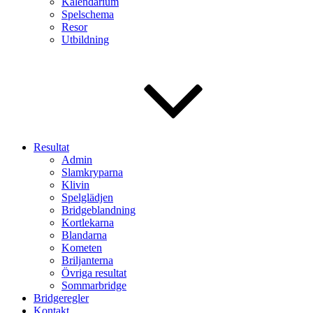
Kalendarium
Spelschema
Resor
Utbildning
Resultat
Admin
Slamkryparna
Klivin
Spelglädjen
Bridgeblandning
Kortlekarna
Blandarna
Kometen
Briljanterna
Övriga resultat
Sommarbridge
Bridgeregler
Kontakt